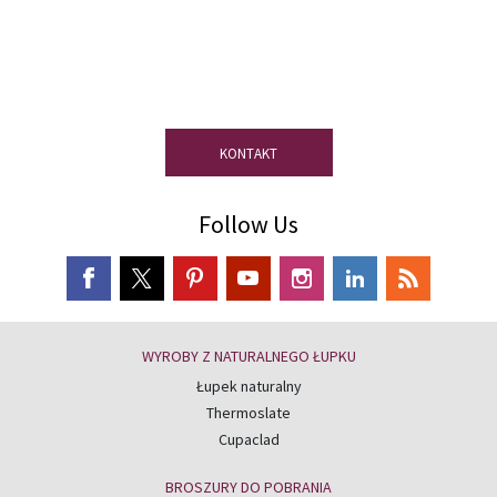
Masz pytania?
Skorzystaj z porady
naszych ekspertów ds łupków
naturalnych.
KONTAKT
Follow Us
WYROBY Z NATURALNEGO ŁUPKU
Łupek naturalny
Thermoslate
Cupaclad
BROSZURY DO POBRANIA