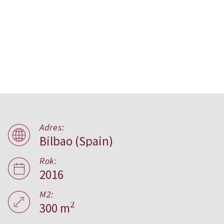
Adres:
Bilbao (Spain)
Floating among trees,
Hiszpania
Rok:
2016
M2:
2
300 m