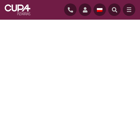
GŁÓWNĄ
/
REALIZACJE
/
FLOATING AMONG TREES