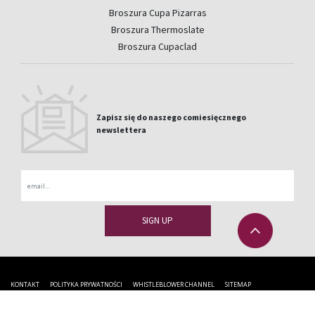
Broszura Cupa Pizarras
Broszura Thermoslate
Broszura Cupaclad
Zapisz się do naszego comiesięcznego
newslettera
Email
KONTAKT
POLITYKA PRYWATNOŚCI
WHISTLEBLOWER CHANNEL
SITEMAP
La Medua s/n 32330 Sobradelo de Valdeorras Orense -
+34 988 335 410