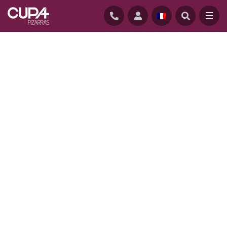
ACCUEIL
/
GARANTIE 100 ANS