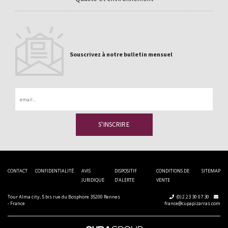
Souscrivez à notre bulletin mensuel
Email
CONTACT
CONFIDENTIALITÉ
AVIS
DISPOSITIF
CONDITIONS DE
SITEMAP
JURIDIQUE
D’ALERTE
VENTE
Tour Alma city, 5 bis rue du Bosphore 35200 Rennes
(0) 2 23 30 07 30
- France
france@cupapizarras.com