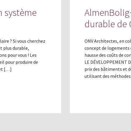
un système
AlmenBolig+
durable de
laire ? Si vous cherchez
ONV Architectes, en co
t plus durable,
concept de logements 
ons pour vous ! Les
hausse des coûts de co
eil pour produire de
LE DÉVELOPPEMENT DUR
et […]
prix des bâtiments et d
utilisant des méthodes