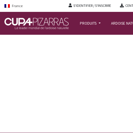
S'IDENTIFIER / S'INSCRIRE
CENT
France
PRODUITS
ARDOISE NA
ACCUEIL
/
ACTUALITÉ BLOG