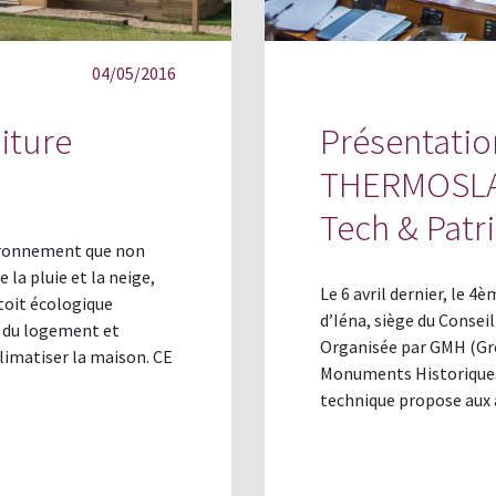
04/05/2016
iture
Présentatio
THERMOSLAT
Tech & Patr
vironnement que non
a pluie et la neige,
Le 6 avril dernier, le 
toit écologique
d’Iéna, siège du Consei
e du logement et
Organisée par GMH (Gr
limatiser la maison. CE
Monuments Historiques)
technique propose aux a