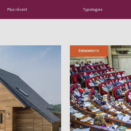
Plus récent
Typologies
naturelle :
tallation, les
es trucs et astuces
ÉVÉNEMENTS
es ...