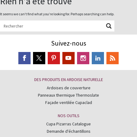
Rien n'a été trouvé
Découvrez l’actualité de l’ardoise
naturelle : nouveaux projets, des
It seems we can’t find what you’re looking for. Perhaps searching can help.
vidéos d'installation, les nouvelles
les plus importantes, des trucs et
astuces sur la pose d'une toiture en
Suivez-nous
ardoises ...
DES PRODUITS EN ARDOISE NATURELLE
Ardoises de couverture
Panneaux thermique Thermoslate
Façade ventilée Cupaclad
NOS OUTILS
Cupa Pizarras Catalogue
Demande d'échantillons