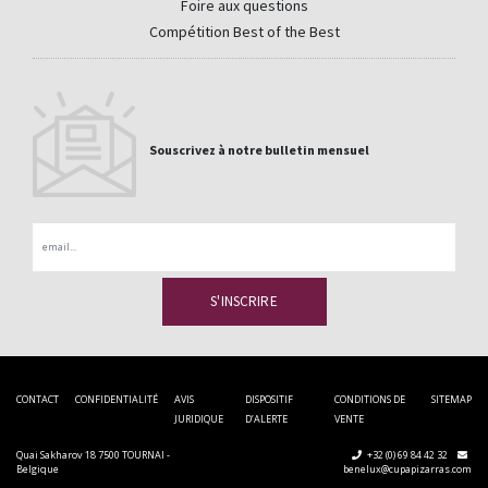
Foire aux questions
Compétition Best of the Best
Souscrivez à notre bulletin mensuel
Email
CONTACT
CONFIDENTIALITÉ
AVIS
DISPOSITIF
CONDITIONS DE
SITEMAP
JURIDIQUE
D’ALERTE
VENTE
Quai Sakharov 18 7500 TOURNAI -
+32 (0) 69 84 42 32
Belgique
benelux@cupapizarras.com