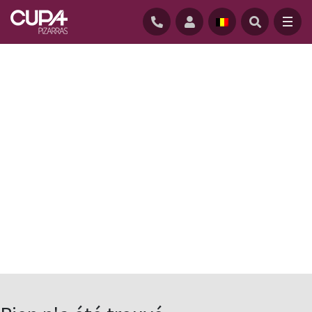
ACCUEIL
/
ACTUALITE
/
HEAVY 3