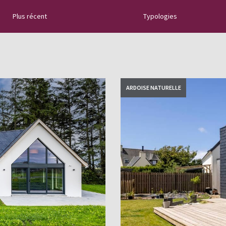
Plus récent
Typologies
naturelle :
tallation, les
es trucs et astuces
ARDOISE NATURELLE
es ...