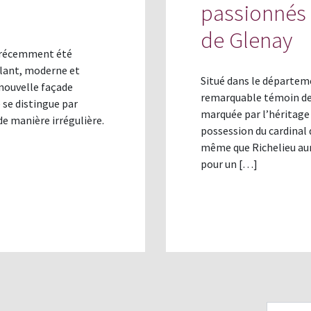
passionnés 
de Glenay
 a récemment été
llant, moderne et
Situé dans le départem
 nouvelle façade
remarquable témoin de 
se distingue par
marquée par l’héritage 
 de manière irrégulière.
possession du cardinal 
même que Richelieu aur
pour un […]
Email