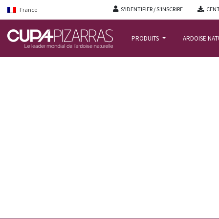
S'IDENTIFIER / S'INSCRIRE
CENT
France
PRODUITS
ARDOISE NA
ACCUEIL
/
ACTUALITÉ BLOG