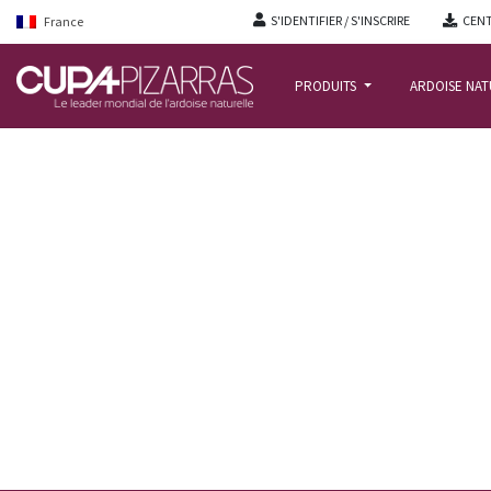
S'IDENTIFIER / S'INSCRIRE
CENT
France
PRODUITS
ARDOISE NA
ACCUEIL
/
ACTUALITÉ BLOG