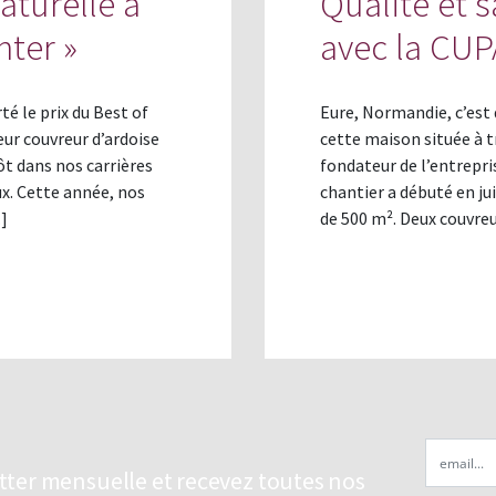
naturelle a
Qualité et 
nter »
avec la CUP
té le prix du Best of
Eure, Normandie, c’est 
eur couvreur d’ardoise
cette maison située à t
ôt dans nos carrières
fondateur de l’entrepr
ux. Cette année, nos
chantier a débuté en ju
…]
de 500 m². Deux couvre
Email
etter mensuelle et recevez toutes nos