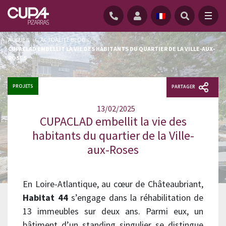
ACCUEIL
/
ACTUALITÉ BLOG
/
CUPACLAD EMBELLIT LA VIE DES HABITANTS DU QUARTIER DE LA VILLE-AUX-
ROSES
PROJETS
PARTAGER
13/02/2025
CUPACLAD embellit la vie des
habitants du quartier de la Ville-
aux-Roses
En Loire-Atlantique, au cœur de Châteaubriant,
Habitat 44
s’engage dans la réhabilitation de
13 immeubles sur deux ans. Parmi eux, un
bâtiment d’un standing singulier se distingue