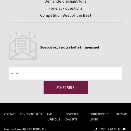
Demande d'échantillons
Foire aux questions
Compétition Best of the Best
Souscrivez à notre bulletin mensuel
Email
CONTACT
CONFIDENTIALITÉ
AVIS
DISPOSITIF
CONDITIONS DE
SITEMAP
JURIDIQUE
D’ALERTE
VENTE
Quai Sakharov 18 7500 TOURNAI -
+32 (0) 69 84 42 32