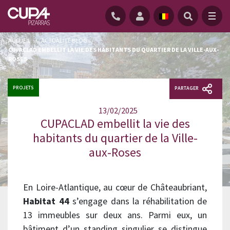
ACCUEIL
/
ACTUALITÉ BLOG
/
CUPACLAD EMBELLIT LA VIE DES HABITANTS DU QUARTIER DE LA VILLE-AUX-
ROSES
PROJETS
PARTAGER
13/02/2025
CUPACLAD embellit la vie des
habitants du quartier de la Ville-
aux-Roses
En Loire-Atlantique, au cœur de Châteaubriant,
Habitat 44
s’engage dans la réhabilitation de
13 immeubles sur deux ans. Parmi eux, un
bâtiment d’un standing singulier se distingue