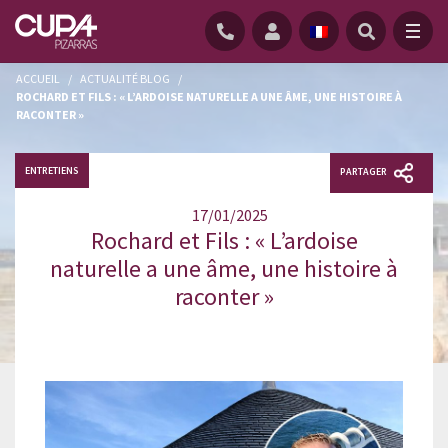
ACCUEIL
/
ACTUALITÉ BLOG
/
ROCHARD ET FILS : « L’ARDOISE NATURELLE A UNE ÂME, UNE HISTOIRE À
RACONTER »
ENTRETIENS
PARTAGER
17/01/2025
Rochard et Fils : « L’ardoise
naturelle a une âme, une histoire à
raconter »