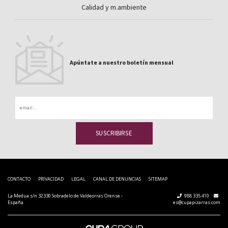
Calidad y m.ambiente
Apúntate a nuestro boletín mensual
Email
CONTACTO
PRIVACIDAD
LEGAL
CANAL DE DENUNCIAS
SITEMAP
La Medua s/n 32330 Sobradelo de Valdeorras Orense -
988 335 410
España
es@cupapizarras.com