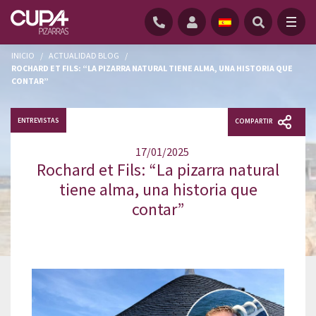
INICIO
/
ACTUALIDAD BLOG
/
ROCHARD ET FILS: “LA PIZARRA NATURAL TIENE ALMA, UNA HISTORIA QUE
CONTAR”
ENTREVISTAS
COMPARTIR
17/01/2025
Rochard et Fils: “La pizarra natural
tiene alma, una historia que
contar”