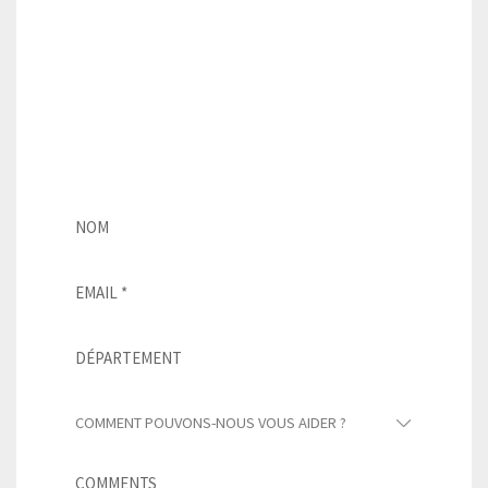
Pour tout projet de toiture, l’ardoise
naturelle s’impose par sa durabilité, sa
performance et son esthétique.
Remplir ce formulaire permet de vérifier sa
compatibilité avec votre projet.