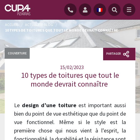
ACCUEIL
/
ACTUALITÉ BLOG
/
10 TYPES DE TOITURES QUE TOUT LE MONDE DEVRAIT CONNAÎTRE
COUVERTURE
PARTAGER
15/02/2023
10 types de toitures que tout le
monde devrait connaître
Le
design d’une toiture
est important aussi
bien du point de vue esthétique que du point de
vue fonctionnel. Même si le style est la
première chose qui nous vient à l’esprit, la
fonctionnalité, la durabilité et la résistance sont