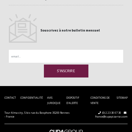
Souscrivez à notre bulletin mensuel
Email
CONTACT
CONFIDENTIALITÉ
AVIS
DISPOSITIF
CONDITIONS DE
SITEMAP
JURIDIQUE
D’ALERTE
VENTE
Tour Alma city, 5 bis rue du Bosphore 35200 Rennes
(0) 2 23 30 07 30
- France
france@cupapizarras.com