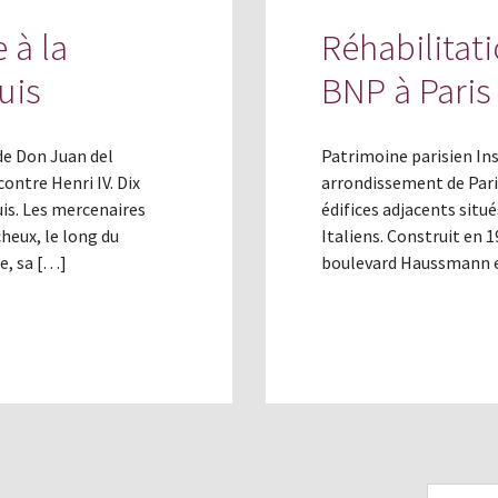
 à la
Réhabilitati
uis
BNP à Paris
de Don Juan del
Patrimoine parisien Ins
ontre Henri IV. Dix
arrondissement de Paris
is. Les mercenaires
édifices adjacents situ
cheux, le long du
Italiens. Construit en 1
te, sa […]
boulevard Haussmann e
Email