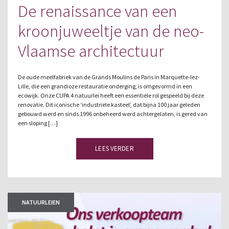
De renaissance van een
kroonjuweeltje van de neo-
Vlaamse architectuur
De oude meelfabriek van de Grands Moulins de Paris in Marquette-lez-
Lille, die een grandioze restauratie onderging, is omgevormd in een
ecowijk. Onze CUPA 4 natuurlei heeft een essentiële rol gespeeld bij deze
renovatie. Dit iconische ‘industriële kasteel’, dat bijna 100 jaar geleden
gebouwd werd en sinds 1996 onbeheerd werd achtergelaten, is gered van
een sloping […]
LEES VERDER
NATUURLEIEN