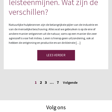
leisteenmijnen. Wat zijn de
verschillen?
Natuurlijke hulpbronnen zijn de belangrijkste pijler van de industrie en
van de menselijke beschaving. Alles wat we gebruiken is op de ene of
andere manier ontgonnen uit de natuur, soms op een manier die zeer
agressief is voor het milieu. Leien is hierop geen uitzondering, ook al
hebben de ontginning en productie ervan de kleinste […]
LEES VERDER
1
2
3
…
7
Volgende
Volg ons