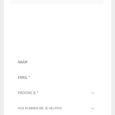
Wil je meer weten over onze
dakleien? Vul dit formulier in en we
nemen zo snel mogelijk contact met
je op.