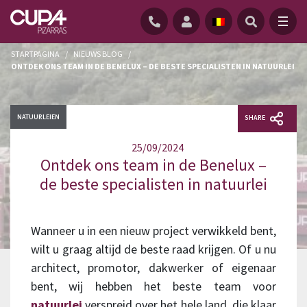
STARTPAGINA
/
NIEUWS BLOG
/
ONTDEK ONS TEAM IN DE BENELUX – DE BESTE SPECIALISTEN IN NATUURLEI
NATUURLEIEN
SHARE
25/09/2024
Ontdek ons team in de Benelux –
de beste specialisten in natuurlei
Wanneer u in een nieuw project verwikkeld bent,
wilt u graag altijd de beste raad krijgen. Of u nu
architect, promotor, dakwerker of eigenaar
bent, wij hebben het beste team voor
natuurlei
verspreid over het hele land, die klaar