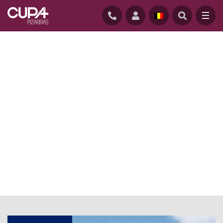
STARTPAGINA
/
NIEUWS
/
THERMOSLATE