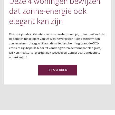
Deze 4 woningen bewijzen
dat zonne-energie ook
elegant kan zijn
Overweegt u de installatie van hernieuwbare energie, maar u wilt niet dat
de panelen het uitzicht van uw woning verpesten? Met een thermisch
zonnesysteem draagt u bij aan de milieubescherming, want de CO2-
emissies zijn beperkt. Maar tot vandaag waren de zonnepanelen groot,
lelijk en meestal later op het dak toegevoegd, zonder veel aandacht te
schenken […]
LEES VERDER