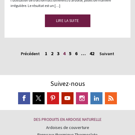
l’utilisation de trois formats différents d’ardoise, posés de manière
irrégulière. Le résultat est un […]
LIRE LA SUITE
1
2
3
4
5
6
…
42
Précédent
Suivant
Suivez-nous
DES PRODUITS EN ARDOISE NATURELLE
Ardoises de couverture
Panneaux thermique Thermoslate