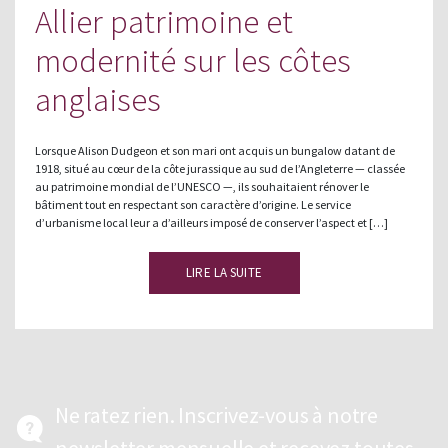
Allier patrimoine et
modernité sur les côtes
anglaises
Lorsque Alison Dudgeon et son mari ont acquis un bungalow datant de
1918, situé au cœur de la côte jurassique au sud de l’Angleterre — classée
au patrimoine mondial de l’UNESCO —, ils souhaitaient rénover le
bâtiment tout en respectant son caractère d’origine. Le service
d’urbanisme local leur a d’ailleurs imposé de conserver l’aspect et […]
LIRE LA SUITE
Ne ratez rien. Inscrivez-vous à notre