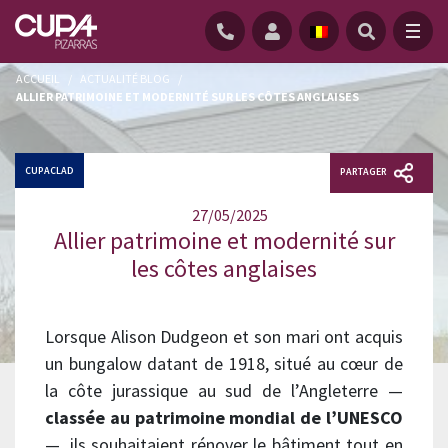
ACCUEIL
/
ACTUALITÉ BLOG
/
ALLIER PATRIMOINE ET MODERNITÉ SUR LES CÔTES ANGLAISES
CUPACLAD
PARTAGER
27/05/2025
Allier patrimoine et modernité sur
les côtes anglaises
Lorsque Alison Dudgeon et son mari ont acquis
un bungalow datant de 1918, situé au cœur de
la côte jurassique au sud de l’Angleterre —
classée au patrimoine mondial de l’UNESCO
—, ils souhaitaient rénover le bâtiment tout en