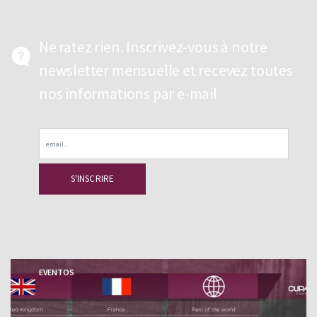
Ne ratez rien. Inscrivez-vous à notre
newsletter mensuelle et recevez toutes
nos informations par e-mail
Email
EVENTOS