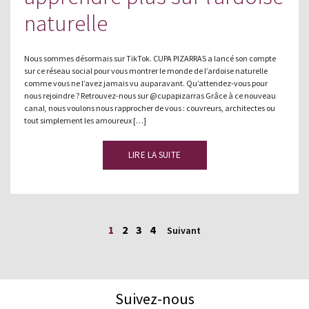
naturelle
Nous sommes désormais sur TikTok. CUPA PIZARRAS a lancé son compte
sur ce réseau social pour vous montrer le monde de l’ardoise naturelle
comme vous ne l’avez jamais vu auparavant. Qu’attendez-vous pour
nous rejoindre ? Retrouvez-nous sur @cupapizarras Grâce à ce nouveau
canal, nous voulons nous rapprocher de vous : couvreurs, architectes ou
tout simplement les amoureux […]
LIRE LA SUITE
1
2
3
4
Suivant
Suivez-nous