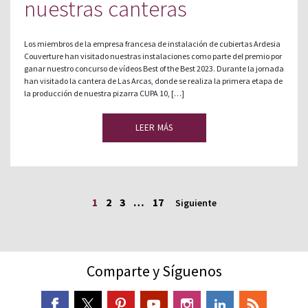
nuestras canteras
Los miembros de la empresa francesa de instalación de cubiertas Ardesia
Couverture han visitado nuestras instalaciones como parte del premio por
ganar nuestro concurso de vídeos Best of the Best 2023. Durante la jornada
han visitado la cantera de Las Arcas, donde se realiza la primera etapa de
la producción de nuestra pizarra CUPA 10, […]
LEER MÁS
1
2
3
…
17
Siguiente
Comparte y Síguenos