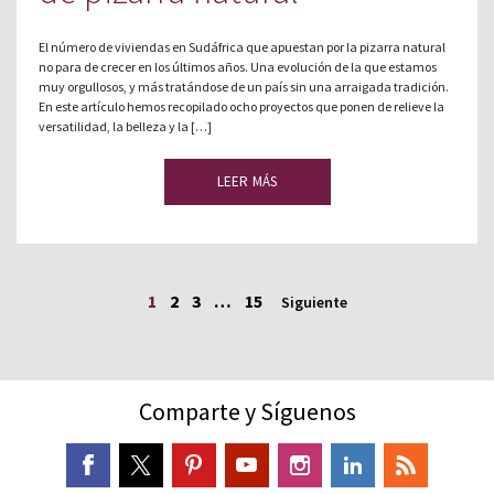
El número de viviendas en Sudáfrica que apuestan por la pizarra natural
no para de crecer en los últimos años. Una evolución de la que estamos
muy orgullosos, y más tratándose de un país sin una arraigada tradición.
En este artículo hemos recopilado ocho proyectos que ponen de relieve la
versatilidad, la belleza y la […]
LEER MÁS
1
2
3
…
15
Siguiente
Comparte y Síguenos