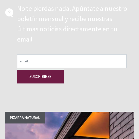
No te pierdas nada. Apúntate a nuestro
boletín mensual y recibe nuestras
últimas noticias directamente en tu
email
Email
PIZARRA NATURAL