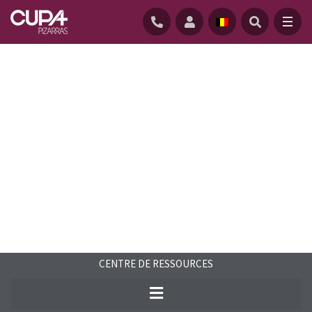
ACCUEIL
/
CENTRE-RESSOURCES
/
FAQS
/
FOIRE AUX QUESTIONS – ARDOISE DE COUVERTURE
CENTRE DE RESSOURCES
Trouvez les réponses aux questions
fréquentes sur l’ardoise naturelle et notre