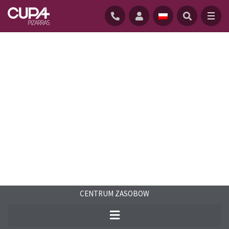
GŁÓWNĄ
/
CENTRUM-ZASOBOW
/
FAQS
/
NAJCZĘŚCIEJ ZADAWANE PYTANIA ŁUPEK DACHOWY
CENTRUM ZASOBOW
Zapoznaj się z odpowiedziami na
najczęściej zadawane pytania dotyczące