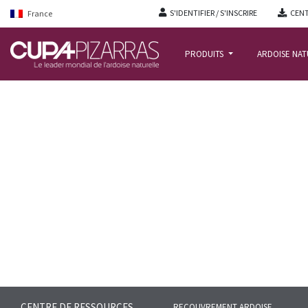
S'IDENTIFIER / S'INSCRIRE
CENT
France
PRODUITS
ARDOISE NA
ACCUEIL
/
CENTRE-RESSOURCES
/
FAQS
/
FOIRE AUX QUESTIONS – ARDOISE
CENTRE DE RESSOURCES
RECOUVREMENT ARDOISE