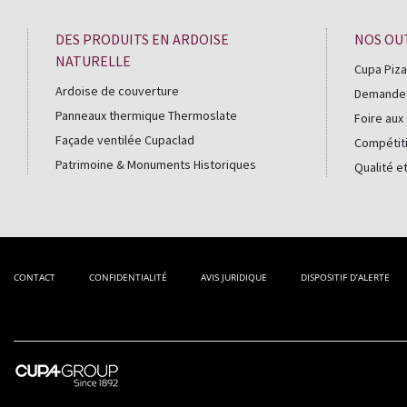
DES PRODUITS EN ARDOISE
NOS OU
NATURELLE
Cupa Piza
Ardoise de couverture
Demande d
Panneaux thermique Thermoslate
Foire aux
Façade ventilée Cupaclad
Compétiti
Patrimoine & Monuments Historiques
Qualité e
CONTACT
CONFIDENTIALITÉ
AVIS JURIDIQUE
DISPOSITIF D’ALERTE