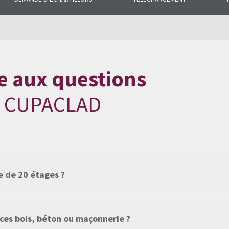
ns fréquentes sur
e de produits.
e aux questions
CUPACLAD
e de 20 étages ?
aces bois, béton ou maçonnerie ?