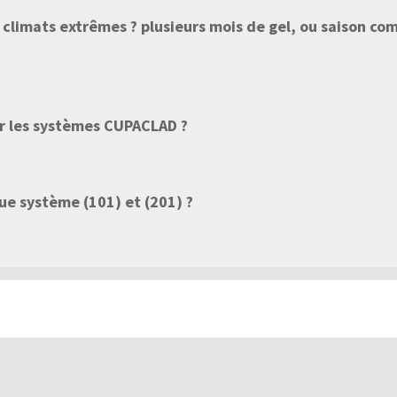
x climats extrêmes ? plusieurs mois de gel, ou saison co
ur les systèmes CUPACLAD ?
e système (101) et (201) ?