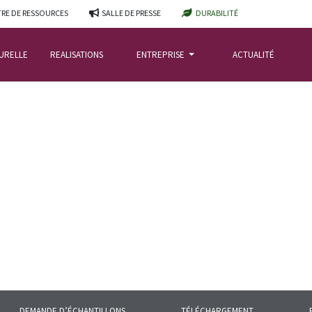
RE DE RESSOURCES
SALLE DE PRESSE
DURABILITÉ
TURELLE
REALISATIONS
ENTREPRISE
ACTUALITÉ
DEMANDE D’ÉCHANTILLONS
TÉLÉCHARGEMENT