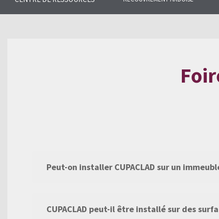
Trouvez les réponses aux questio
l’ardoise naturelle et notre gamm
Foir
Peut-on installer CUPACLAD sur un immeubl
CUPACLAD peut-il être installé sur des surf