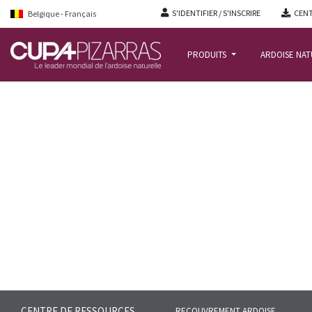
S'IDENTIFIER / S'INSCRIRE
CENT
Belgique - Français
PRODUITS
ARDOISE NA
ACCUEIL
/
CENTRE-RESSOURCES
/
FAQS
/
FOIRE AUX QUESTIONS CUPACLAD
CENTRE DE RESSOURCES
RECOUVREMENT ARDOISE