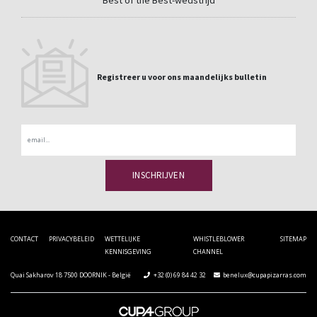
Registreer u voor ons maandelijks bulletin
Email
CONTACT
PRIVACYBELEID
WETTELIJKE
WHISTLEBLOWER
SITEMAP
KENNISGEVING
CHANNEL
Quai Sakharov 18 7500 DOORNIK - België
+32 (0) 69 84 42 32
benelux@cupapizarras.com