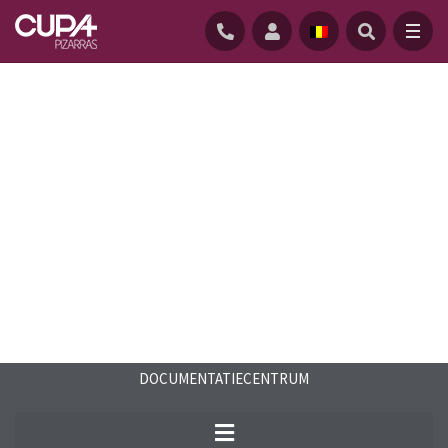
STARTPAGINA
/
DOWNLOADCENTRUM
/
FAQS
/
VEELGESTELDE VRAGEN CUPACLAD
DOCUMENTATIECENTRUM
Lees de antwoorden op veelgestelde
vragen over natuurleien en over ons