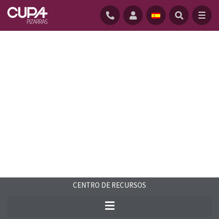
INICIO
/
CENTRO-RECURSOS
/
FAQS
/
PREGUNTAS FRECUENTES CUPACLAD
CENTRO DE RECURSOS
Encuentra respuestas a las preguntas
más frecuentes relacionadas con la