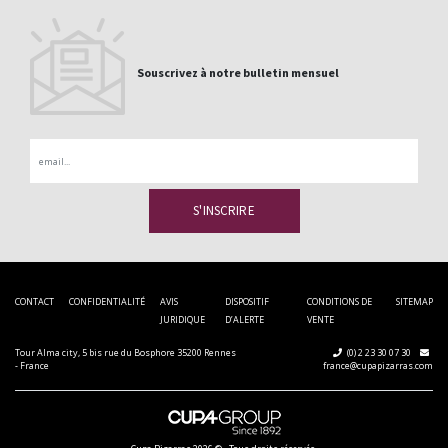
Souscrivez à notre bulletin mensuel
Email
CONTACT
CONFIDENTIALITÉ
AVIS
DISPOSITIF
CONDITIONS DE
SITEMAP
JURIDIQUE
D’ALERTE
VENTE
Tour Alma city, 5 bis rue du Bosphore 35200 Rennes
(0) 2 23 30 07 30
- France
france@cupapizarras.com