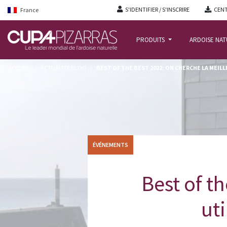
S'IDENTIFIER / S'INSCRIRE
CENT
France
PRODUITS
ARDOISE NA
ACCUEIL
/
ACTUALITÉ BLOG
/
BEST OF THE BEST 2022: ON CHERCHE LA MEIL
ÉVÉNEMENTS
Best of t
uti