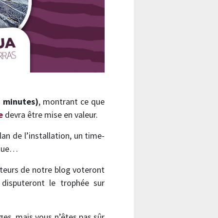
2 minutes)
, montrant ce que
e
devra être mise en valeur.
n de l’installation, un time-
 que…
cteurs de notre blog voteront
disputeront le trophée sur
ges, mais vous n’êtes pas sûr