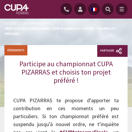
ACCUEIL
/
ACTUALITÉ BLOG
/
PARTICIPE AU CHAMPIONNAT CUPA PIZARRAS ET CHOISIS TON PROJET
PRÉFÉRÉ !
ÉVÉNEMENTS
PARTAGER
Participe au championnat CUPA
PIZARRAS et choisis ton projet
préféré !
CUPA PIZARRAS te propose d’apporter ta
contribution en ces moments un peu
particuliers. Si ton championnat préféré est
suspendu jusqu’à nouvel ordre, ne t’inquiète