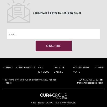
Souscrivez à notre bulletin mensuel
Email
CONTACT
CONFIDENTIALITÉ
AVIS
DISPOSITIF
CONDITIONS DE
SITEMAP
JURIDIQUE
D’ALERTE
VENTE
Tour Alma city, 5 bis rue du Bosphore 35200 Rennes
(0) 2 23 30 07 30
- France
france@cupapizarras.com
Cupa Pizarras
2026 ©
-
Tous droits réservés.