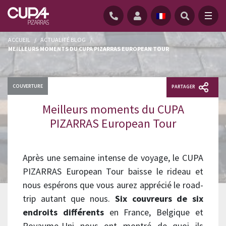
ACCUEIL
/
ACTUALITÉ BLOG
/
MEILLEURS MOMENTS DU CUPA PIZARRAS EUROPEAN TOUR
COUVERTURE
PARTAGER
Meilleurs moments du CUPA
PIZARRAS European Tour
Après une semaine intense de voyage, le CUPA
PIZARRAS European Tour baisse le rideau et
nous espérons que vous aurez apprécié le road-
trip autant que nous.
Six couvreurs de six
endroits différents
en France, Belgique et
Royaume-Uni nous ont montré de quoi ils