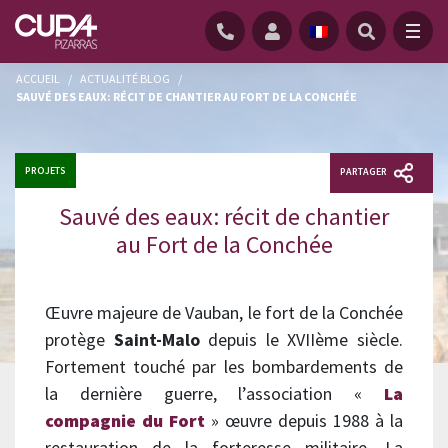
ACCUEIL
/
ACTUALITÉ BLOG
/
SAUVÉ DES EAUX: RÉCIT DE CHANTIER AU FORT DE LA CONCHÉE
PROJETS
PARTAGER
Sauvé des eaux: récit de chantier
au Fort de la Conchée
Œuvre majeure de Vauban, le fort de la Conchée
protège
Saint-Malo
depuis le XVIIème siècle.
Fortement touché par les bombardements de
la dernière guerre, l’association «
La
compagnie du Fort
» œuvre depuis 1988 à la
restauration de la forteresse militaire. La