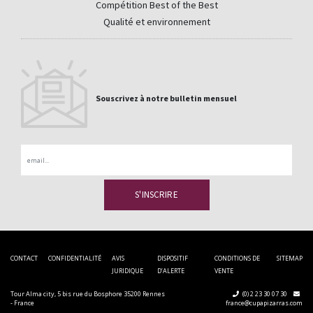
Compétition Best of the Best
Qualité et environnement
Souscrivez à notre bulletin mensuel
Email
CONTACT
CONFIDENTIALITÉ
AVIS
DISPOSITIF
CONDITIONS DE
SITEMAP
JURIDIQUE
D’ALERTE
VENTE
Tour Alma city, 5 bis rue du Bosphore 35200 Rennes
(0) 2 23 30 07 30
- France
france@cupapizarras.com