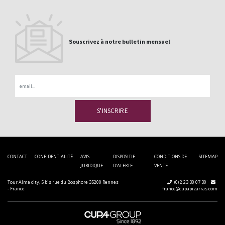
Souscrivez à notre bulletin mensuel
Email
CONTACT
CONFIDENTIALITÉ
AVIS
DISPOSITIF
CONDITIONS DE
SITEMAP
JURIDIQUE
D’ALERTE
VENTE
Tour Alma city, 5 bis rue du Bosphore 35200 Rennes
(0) 2 23 30 07 30
- France
france@cupapizarras.com