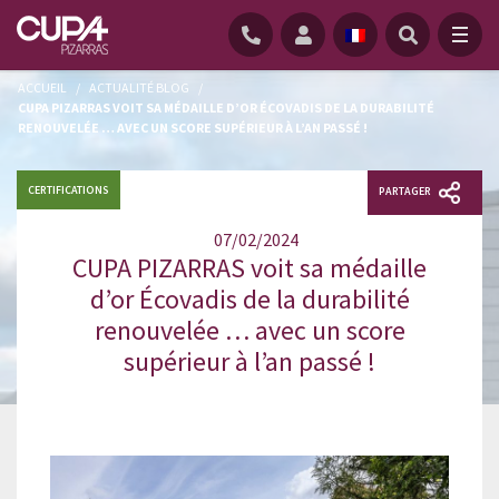
ACCUEIL
/
ACTUALITÉ BLOG
/
CUPA PIZARRAS VOIT SA MÉDAILLE D’OR ÉCOVADIS DE LA DURABILITÉ
RENOUVELÉE … AVEC UN SCORE SUPÉRIEUR À L’AN PASSÉ !
CERTIFICATIONS
PARTAGER
07/02/2024
CUPA PIZARRAS voit sa médaille
d’or Écovadis de la durabilité
renouvelée … avec un score
supérieur à l’an passé !