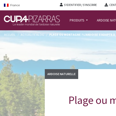
S'IDENTIFIER / S'INSCRIRE
CENT
France
PRODUITS
ARDOISE NA
ACCUEIL
/
ACTUALITÉ BLOG
/
PLAGE OU MONTAGNE ? L’ARDOISE S’ADAPTE À 
ARDOISE NATURELLE
Plage ou m