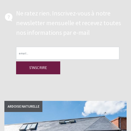
Ne ratez rien. Inscrivez-vous à notre
newsletter mensuelle et recevez toutes
nos informations par e-mail
Email
ARDOISE NATURELLE