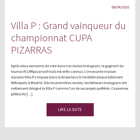
08/04/2020
Villa P : Grand vainqueur du
championnat CUPA
PIZARRAS
Après deux semaines de vote dans nos stories Instagram, le gagnant du
tournoi #CUPApizarrasFinals est enfin connus. L’innovante maison
danoise Villa P s’impose dans la finale face à l’emblématique bâtiment
Métropolis à Madrid. Dès les premières rondes, les followers Instagram ont
nettement désigné la Villa P comme l’un de ses projets préférés. Ce premier
plébiscite […]
LIRE LA SUITE