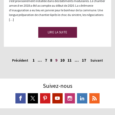
s’est provisoirement installée dans des bâtiments modulaires. Le chantier
amorcé en 2018 a été accomplie au début de 2020. La cérémonie
d’inauguration a eu lieu en janvier pour le bonheur de la commune. Une
longue préparation de chantier Après le choc du sinistre, les négociations
[…]
LIRE LA SUITE
1
…
7
8
9
10
11
…
17
Précédent
Suivant
Suivez-nous