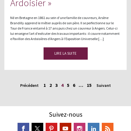
Ardoisier »
Né en Bretagne en 1861 au sein d’une famille de couvreurs, Arsène
Brandilly apprend le métier auprès de son père. Il se perfectionne sur le
Tour de France entamé à 17 ans puis chez un couvreur à Angers. Celui-ci
lui enseigne l’art d’exécuter des travaux importants : il couvre notamment
e Pavillon des Ardoisières d’Angers à l’Exposition Universelle […]
LIRE LA SUITE
1
2
3
4
5
6
…
15
Précédent
Suivant
Suivez-nous