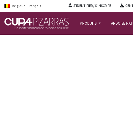
S'IDENTIFIER / S'INSCRIRE
CENT
Belgique - Français
PRODUITS
ARDOISE NA
ACCUEIL
/
ACTUALITE
/
ARDOISE NATURELLE