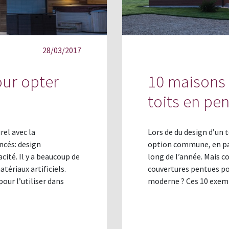
28/03/2017
our opter
10 maisons
toits en pe
rel avec la
Lors de du design d’un 
ncés: design
option commune, en part
ité. Il y a beaucoup de
long de l’année. Mais 
atériaux artificiels.
couvertures pentues pou
our l’utiliser dans
moderne ? Ces 10 exem