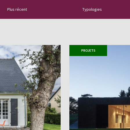
Plus récent
Typologies
naturelle :
tallation, les
es trucs et astuces
PROJETS
es ...