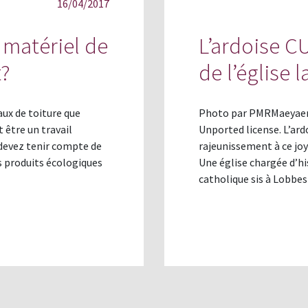
16/04/2017
 matériel de
L’ardoise C
t?
de l’église 
aux de toiture que
Photo par PMRMaeyaert
 être un travail
Unported license. L’ar
s devez tenir compte de
rajeunissement à ce joy
es produits écologiques
Une église chargée d’hi
catholique sis à Lobbes 