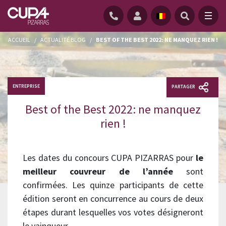
ACCUEIL
/
ACTUALITÉ BLOG
/
BEST OF THE BEST 2022: NE MANQUEZ RIEN !
ENTREPRISE
PARTAGER
Best of the Best 2022: ne manquez
rien !
Les dates du concours CUPA PIZARRAS pour
le
meilleur couvreur de l’année
sont
confirmées. Les quinze participants de cette
édition seront en concurrence au cours de deux
étapes durant lesquelles vos votes désigneront
le vainqueur.