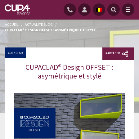
ACCUEIL
/
ACTUALITÉ BLOG
/
CUPACLAD® DESIGN OFFSET : ASYMÉTRIQUE ET STYLÉ
CUPACLAD
PARTAGER
CUPACLAD® Design OFFSET :
asymétrique et stylé