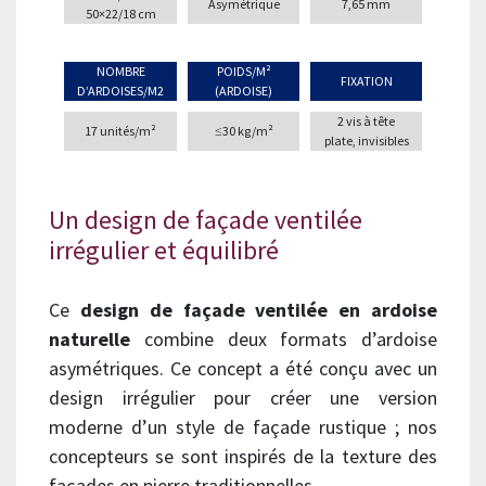
Asymétrique
7,65 mm
50×22/18 cm
NOMBRE
POIDS/M²
FIXATION
D’ARDOISES/M2
(ARDOISE)
2 vis à tête
17 unités/m²
≤30 kg/m²
plate, invisibles
Un design de façade ventilée
irrégulier et équilibré
Ce
design de façade ventilée en ardoise
naturelle
combine deux formats d’ardoise
asymétriques. Ce concept a été conçu avec un
design irrégulier pour créer une version
moderne d’un style de façade rustique ; nos
concepteurs se sont inspirés de la texture des
façades en pierre traditionnelles.