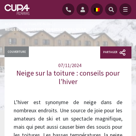
ACCUEIL
/
ACTUALITÉ BLOG
/
NEIGE SUR LA TOITURE : CONSEILS POUR L’HIVER
COUVERTURE
PARTAGER
07/11/2024
Neige sur la toiture : conseils pour
l’hiver
L’hiver est synonyme de neige dans de
nombreux endroits. Une source de joie pour les
amateurs de ski et un spectacle magnifique,
mais qui peut aussi causer bien des soucis pour
les toitures. Les basses températures, la neige