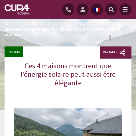
ACCUEIL
/
ACTUALITÉ BLOG
/
CES 4 MAISONS MONTRENT QUE L’ÉNERGIE SOLAIRE PEUT AUSSI ÊTRE
ÉLÉGANTE
PROJETS
PARTAGER
Ces 4 maisons montrent que
l’énergie solaire peut aussi être
élégante