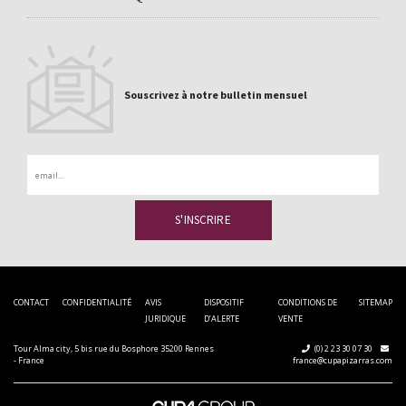
Souscrivez à notre bulletin mensuel
Email
CONTACT
CONFIDENTIALITÉ
AVIS
DISPOSITIF
CONDITIONS DE
SITEMAP
JURIDIQUE
D’ALERTE
VENTE
Tour Alma city, 5 bis rue du Bosphore 35200 Rennes
(0) 2 23 30 07 30
- France
france@cupapizarras.com