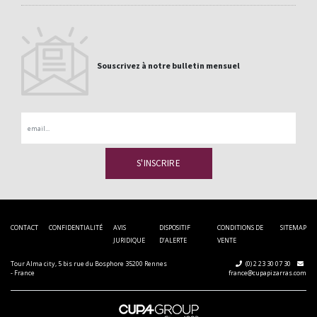
Souscrivez à notre bulletin mensuel
Email
CONTACT
CONFIDENTIALITÉ
AVIS
DISPOSITIF
CONDITIONS DE
SITEMAP
JURIDIQUE
D’ALERTE
VENTE
Tour Alma city, 5 bis rue du Bosphore 35200 Rennes
(0) 2 23 30 07 30
- France
france@cupapizarras.com