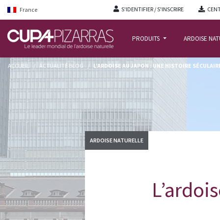
S'IDENTIFIER / S'INSCRIRE
CENT
France
PRODUITS
ARDOISE NA
ACCUEIL
/
ACTUALITÉ BLOG
/
L’ARDOISE AU JAPON : UNE HISTOIRE SÉCULAIR
ARDOISE NATURELLE
L’ardois