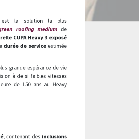
e
est la solution la plus
 green roofing medium
de
urelle CUPA Heavy 3 exposé
ne
durée de service
estimée
lus grande espérance de vie
ion à de si faibles vitesses
rieure de 150 ans au Heavy
cé
, contenant des
inclusions