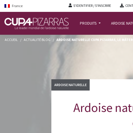
S'IDENTIFIER / S'INSCRIRE
CENT
France
PRODUITS
ARDOISE NA
ACCUEIL
/
ACTUALITÉ BLOG
/
ARDOISE NATURELLE CUPA PIZARRAS, LE MÁTE
ARDOISE NATURELLE
Ardoise nat