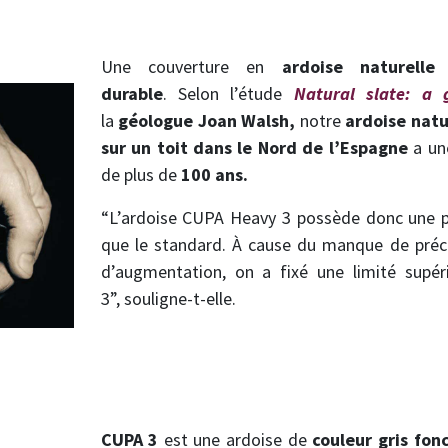
Une couverture en
ardoise naturell
durable
. Selon l’étude
Natural slate: a
la
géologue Joan Walsh,
notre
ardoise nat
sur un toit dans le Nord de l’Espagne
a u
de plus de
100 ans.
“L’ardoise CUPA Heavy 3 possède donc une p
que le standard. À cause du manque de précis
d’augmentation, on a fixé une limité supé
3”, souligne-t-elle.
CUPA 3
est une ardoise de
couleur gris fon