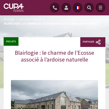
ACCUEIL
/
ACTUALITÉ BLOG
/
BLAIRLOGIE : LE CHARME DE L’ECOSSE ASSOCIÉ À L’ARDOISE NATURELLE
PROJETS
PARTAGER
Blairlogie : le charme de l’Ecosse
associé à l’ardoise naturelle