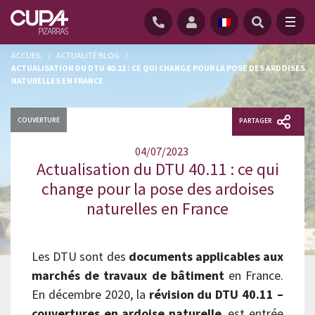
ACCUEIL
/
ACTUALITÉ BLOG
/
ACTUALISATION DU DTU 40.11 : CE QUI CHANGE POUR LA POSE DES ARDOISES
NATURELLES EN FRANCE
COUVERTURE
PARTAGER
04/07/2023
Actualisation du DTU 40.11 : ce qui
change pour la pose des ardoises
naturelles en France
Les DTU sont des
documents applicables aux
marchés de travaux de bâtiment
en France.
En décembre 2020, la
révision du DTU 40.11 –
couvertures en ardoise naturelle
, est entrée