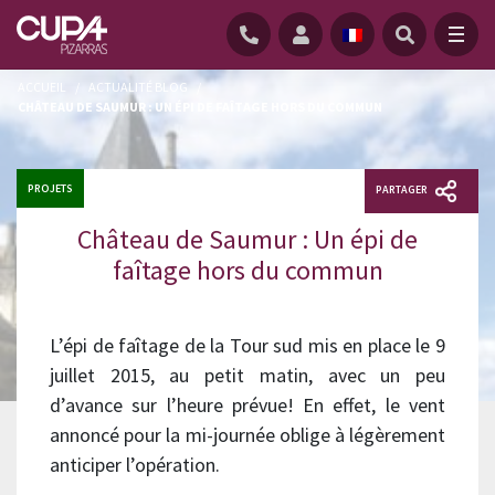
ACCUEIL
/
ACTUALITÉ BLOG
/
CHÂTEAU DE SAUMUR : UN ÉPI DE FAÎTAGE HORS DU COMMUN
PROJETS
PARTAGER
Château de Saumur : Un épi de
faîtage hors du commun
L’épi de faîtage de la Tour sud mis en place le 9
juillet 2015, au petit matin, avec un peu
d’avance sur l’heure prévue! En effet, le vent
annoncé pour la mi-journée oblige à légèrement
anticiper l’opération.