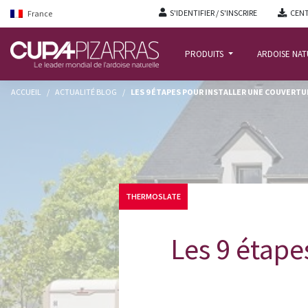
S'IDENTIFIER / S'INSCRIRE
CENT
France
PRODUITS
ARDOISE NA
ACCUEIL
/
ACTUALITÉ BLOG
/
LES 9 ÉTAPES POUR INSTALLER UNE COUVERTUR
THERMOSLATE
Les 9 étape