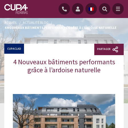
ACCUEIL
/
ACTUALITÉ BLOG
/
4 NOUVEAUX BÂTIMENTS PERFORMANTS GRÂCE À L’ARDOISE NATURELLE
CUPACLAD
PARTAGER
4 Nouveaux bâtiments performants
grâce à l’ardoise naturelle