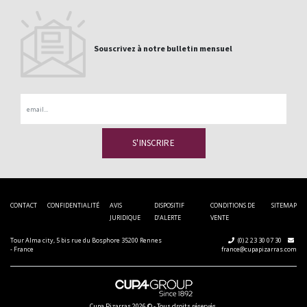
Souscrivez à notre bulletin mensuel
Email
CONTACT
CONFIDENTIALITÉ
AVIS
DISPOSITIF
CONDITIONS DE
SITEMAP
JURIDIQUE
D’ALERTE
VENTE
Tour Alma city, 5 bis rue du Bosphore 35200 Rennes
(0) 2 23 30 07 30
- France
france@cupapizarras.com
Cupa Pizarras
2026 ©
-
Tous droits réservés.