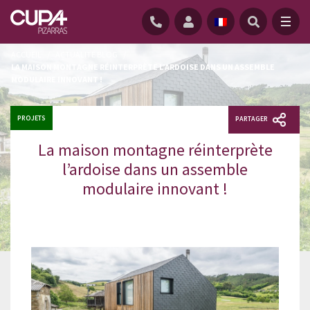
ACCUEIL
/
ACTUALITÉ BLOG
/
LA MAISON MONTAGNE RÉINTERPRÈTE L’ARDOISE DANS UN ASSEMBLE
MODULAIRE INNOVANT !
PROJETS
PARTAGER
La maison montagne réinterprète
l’ardoise dans un assemble
modulaire innovant !